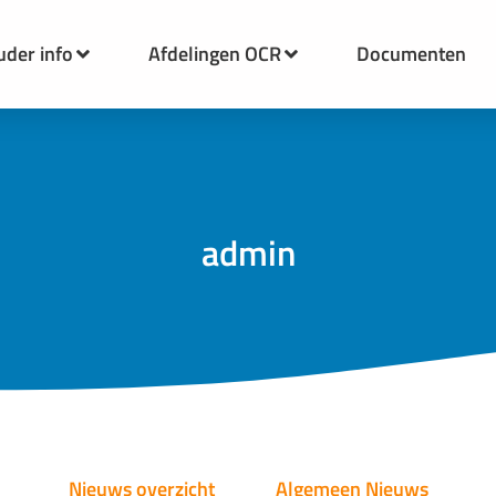
uder info
Afdelingen OCR
Documenten
admin
Nieuws overzicht
Algemeen Nieuws