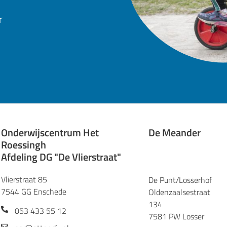
r
Onderwijscentrum Het
De Meander
Roessingh
Afdeling DG "De Vlierstraat"
Vlierstraat 85
De Punt/Losserhof
7544 GG Enschede
Oldenzaalsestraat
134
053 433 55 12
7581 PW Losser