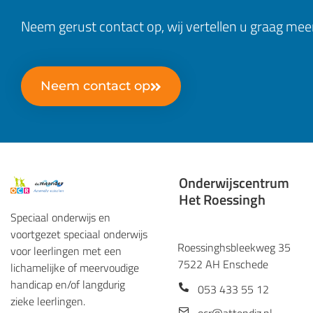
Neem gerust contact op, wij vertellen u graag mee
Neem contact op
Onderwijscentrum
Het Roessingh
Speciaal onderwijs en
voortgezet speciaal onderwijs
Roessinghsbleekweg 35
voor leerlingen met een
7522 AH Enschede
lichamelijke of meervoudige
handicap en/of langdurig
053 433 55 12
zieke leerlingen.