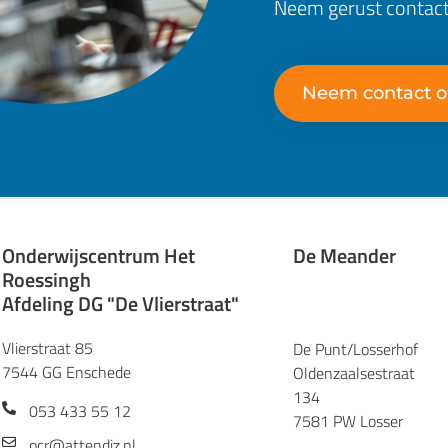
Neem gerust contact 
Neem contact 
Onderwijscentrum Het
De Meander
Roessingh
Afdeling DG "De Vlierstraat"
Vlierstraat 85
De Punt/Losserhof
7544 GG Enschede
Oldenzaalsestraat
134
053 433 55 12
7581 PW Losser
ocr@attendiz.nl