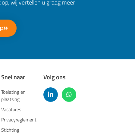
op, wij vertellen u graag meer
op
Snel naar
Volg ons
Toelating en
plaatsing
Vacatures
Privacyreglement
Stichting