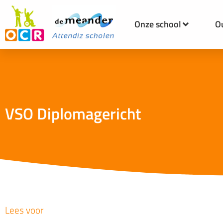
Onze school
O
VSO Diplomagericht
Lees voor