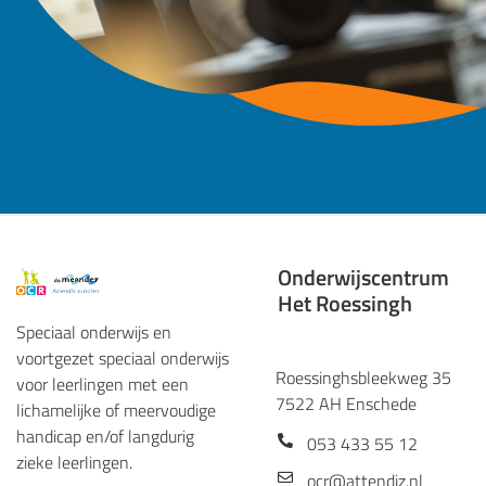
Onderwijscentrum
Het Roessingh
Speciaal onderwijs en
voortgezet speciaal onderwijs
Roessinghsbleekweg 35
voor leerlingen met een
7522 AH Enschede
lichamelijke of meervoudige
handicap en/of langdurig
053 433 55 12
zieke leerlingen.
ocr@attendiz.nl