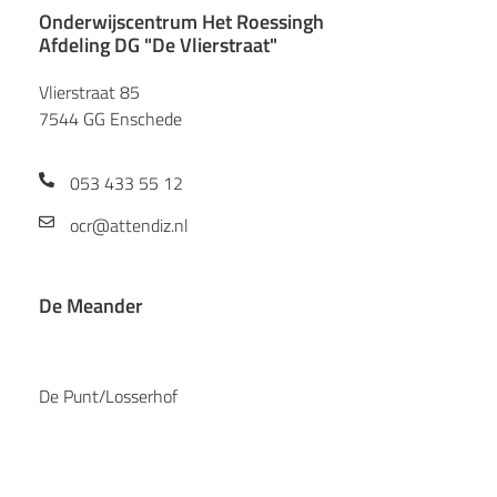
Onderwijscentrum Het Roessingh
Afdeling DG "De Vlierstraat"
Vlierstraat 85
7544 GG Enschede
053 433 55 12
ocr@attendiz.nl
De Meander
De Punt/Losserhof
Oldenzaalsestraat 134
7581 PW Losser
088 430 49 10