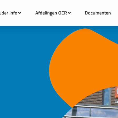
uder info
Afdelingen OCR
Documenten