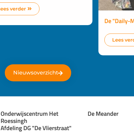
Lees verder
De "Daily-M
Lees ver
Nieuwsoverzicht
Onderwijscentrum Het
De Meander
Roessingh
Afdeling DG "De Vlierstraat"