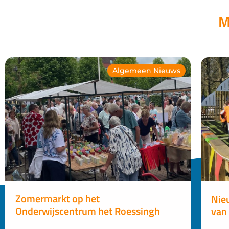
M
Algemeen Nieuws
Zomermarkt op het
Nie
Onderwijscentrum het Roessingh
van