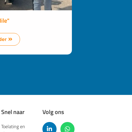
ile"
der
Snel naar
Volg ons
Toelating en