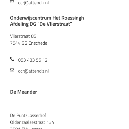
ocr@attendiz.nl
Onderwijscentrum Het Roessingh
Afdeling DG "De Vlierstraat"
Vlierstraat 85
7544 GG Enschede
053 433 55 12
ocr@attendiz.nl
De Meander
De Punt/Losserhof
Oldenzaalsestraat 134
7581 PW Losser