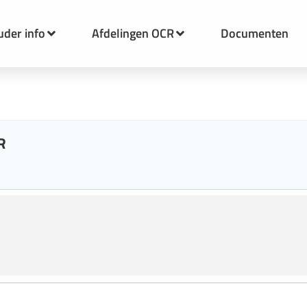
uder info
Afdelingen OCR
Documenten
R