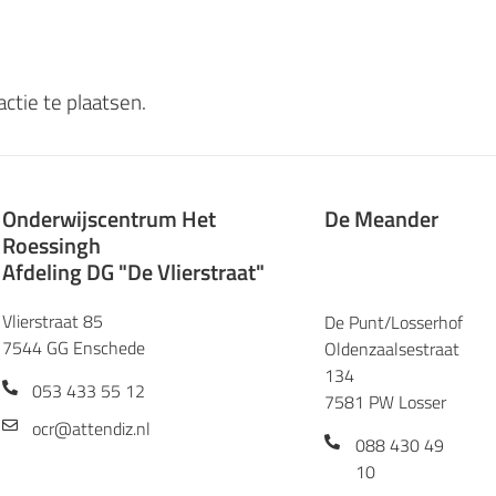
ctie te plaatsen.
Onderwijscentrum Het
De Meander
Roessingh
Afdeling DG "De Vlierstraat"
Vlierstraat 85
De Punt/Losserhof
7544 GG Enschede
Oldenzaalsestraat
134
053 433 55 12
7581 PW Losser
ocr@attendiz.nl
088 430 49
10